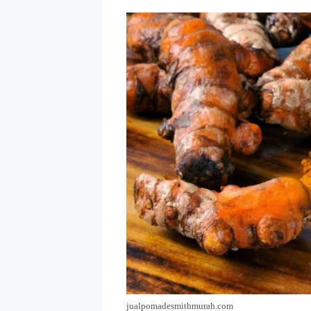
jualpomadesmithmurah.com