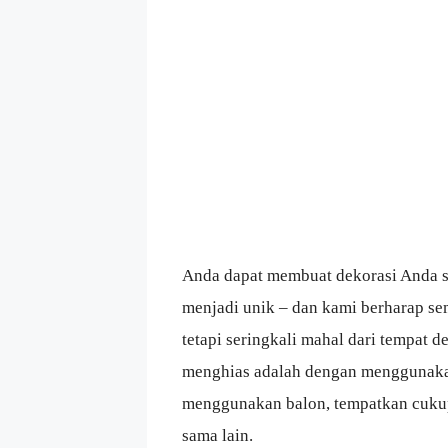
Anda dapat membuat dekorasi Anda s
menjadi unik – dan kami berharap s
tetapi seringkali mahal dari tempat 
menghias adalah dengan menggunakan
menggunakan balon, tempatkan cukup 
sama lain.