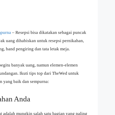
mpurna
– Resepsi bisa dikatakan sebagai puncak
ak uang dihabiskan untuk resepsi pernikahan,
ng, band pengiring dan tata letak meja.
begitu banyak uang, namun elemen-elemen
 undangan. Ikuti tips top dari TheWed untuk
an yang baik dan sempurna:
kahan Anda
t adalah mungkin salah satu bagian yang paling