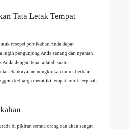
an Tata Letak Tempat
ntuk resepsi pernikahan Anda dapat
da ingin pengunjung Anda senang dan nyaman
 Anda dengan tepat adalah suatu
Anda sebaiknya memungkinkan untuk berbaur
anggota keluarga memiliki tempat untuk terpisah
ikahan
rada di pikiran semua orang dan akan sangat