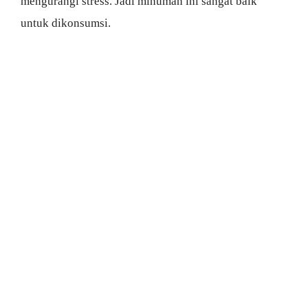
mengurangi stress. Jadi minuman ini sangat baik
untuk dikonsumsi.