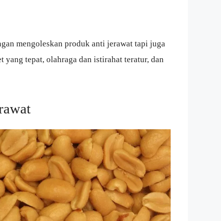
gan mengoleskan produk anti jerawat tapi juga
t yang tepat, olahraga dan istirahat teratur, dan
rawat