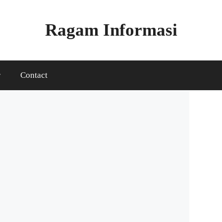
Ragam Informasi
r
Contact