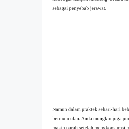
sebagai penyebab jerawat.
Namun dalam praktek sehari-hari be
bermunculan. Anda mungkin juga pun
makin parah setelah mengkonsumsi m