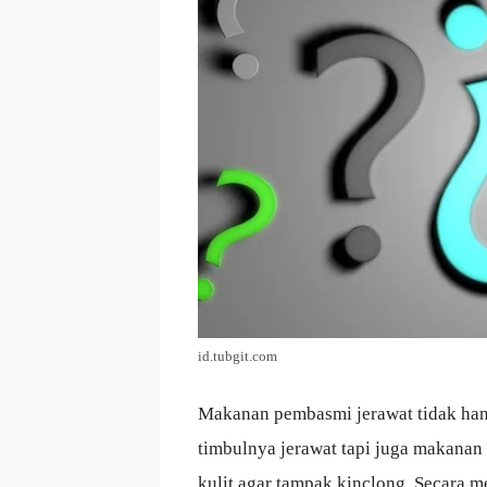
id.tubgit.com
Makanan pembasmi jerawat tidak hany
timbulnya jerawat tapi juga makanan
kulit agar tampak kinclong. Secara 