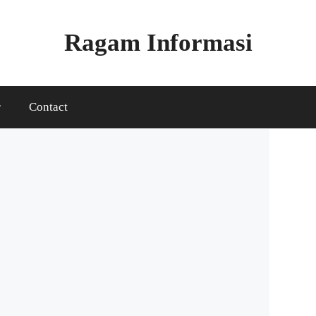
Ragam Informasi
r
Contact