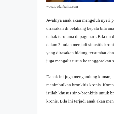
www.ibudanbalita.com
Awalnya anak akan mengeluh nyeri pad
dirasakan di belakang kepala bila a
dahak terutama di pagi hari. Bila ini
dalam 3 bulan menjadi sinusitis kron
yang dirasakan hidung tersumbat dan
juga mengalir turun ke tenggorokan 
Dahak ini juga mengandung kuman, bi
menimbulkan bronkitis kronis. Kompl
istilah khusus sino-bronkitis untuk b
kronis. Bila ini terjadi anak akan me