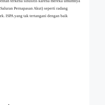
 rentan terkena sinusitis karena mereka umumnya
 Saluran Pernapasan Akut) seperti radang
ek. ISPA yang tak tertangani dengan baik