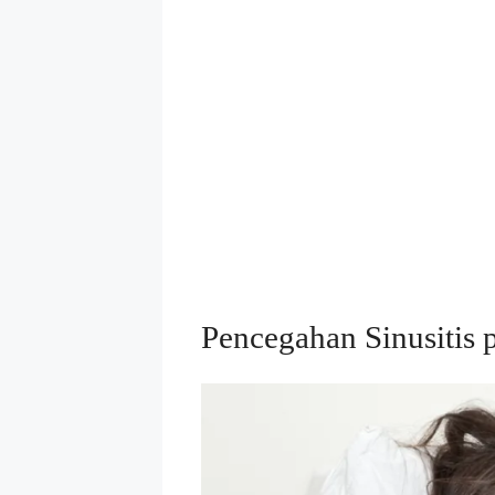
Pencegahan Sinusitis 