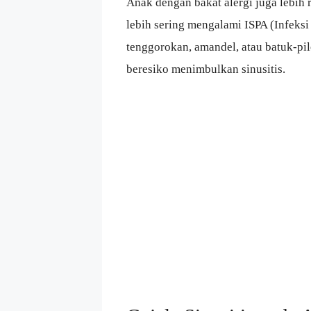
Anak dengan bakat alergi juga lebih
lebih sering mengalami ISPA (Infeksi
tenggorokan, amandel, atau batuk-pil
beresiko menimbulkan sinusitis.