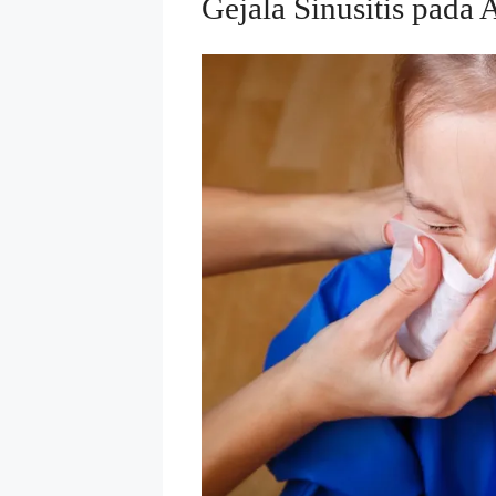
Gejala Sinusitis pada