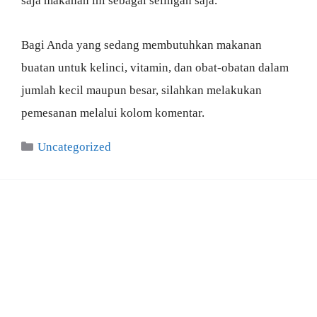
saja makanan ini sebagai selingan saja.
Bagi Anda yang sedang membutuhkan makanan
buatan untuk kelinci, vitamin, dan obat-obatan dalam
jumlah kecil maupun besar, silahkan melakukan
pemesanan melalui kolom komentar.
Categories
Uncategorized