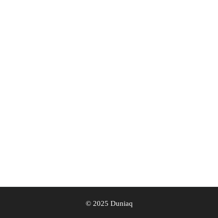
© 2025 Duniaq