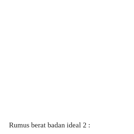
Rumus berat badan ideal 2 :