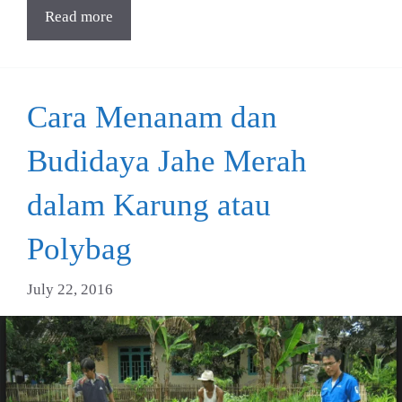
Read more
Cara Menanam dan
Budidaya Jahe Merah
dalam Karung atau
Polybag
July 22, 2016