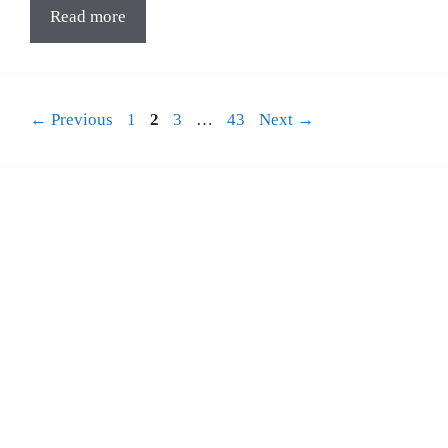
Read more
Page
Page
Page
Page
←
Previous
1
2
3
…
43
Next
→