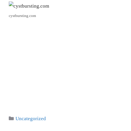
cystbursting.com
Categories
Uncategorized